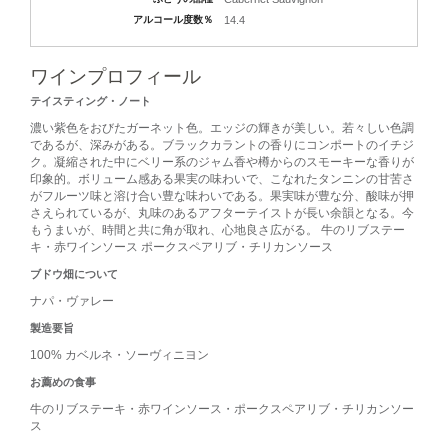
アルコール度数％
14.4
ワインプロフィール
テイスティング・ノート
濃い紫色をおびたガーネット色。エッジの輝きが美しい。若々しい色調
であるが、深みがある。ブラックカラントの香りにコンポートのイチジ
ク。凝縮された中にベリー系のジャム香や樽からのスモーキーな香りが
印象的。ボリューム感ある果実の味わいで、こなれたタンニンの甘苦さ
がフルーツ味と溶け合い豊な味わいである。果実味が豊な分、酸味が押
さえられているが、丸味のあるアフターテイストが長い余韻となる。今
もうまいが、時間と共に角が取れ、心地良さ広がる。 牛のリブステー
キ・赤ワインソース ポークスペアリブ・チリカンソース
ブドウ畑について
ナパ・ヴァレー
製造要旨
100% カベルネ・ソーヴィニヨン
お薦めの食事
牛のリブステーキ・赤ワインソース・ポークスペアリブ・チリカンソー
ス