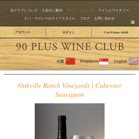
当クラブについて
入会のご案内
ワイン・ショップ
ワインとワイナリー
ナパ・ヴァレーのライフスタイル
ブログ
お問い合わせ
アカウント
ログイン
Cart
0
items:
$0.00
The 
Oakville Ranch Vineyards | Cabernet
Sauvignon