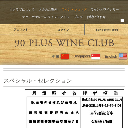
当クラブについて
入会のご案内
ワイン・ショップ
ワインとワイナリー
ナパ・ヴァレーのライフスタイル
ブログ
お問い合わせ
アカウント
ログイン
Cart
0
items:
$0.00
The 
スペシャル・セレクション