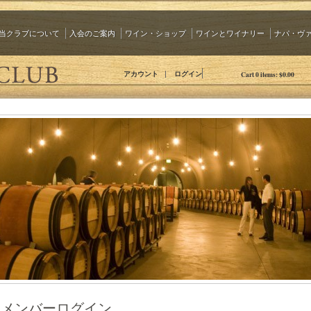
当クラブについて
入会のご案内
ワイン・ショップ
ワインとワイナリー
ナパ・ヴ
The 90 Plus Wine Club Jp
アカウント
ログイン
Cart
0
items:
$0.00
メンバーログイン