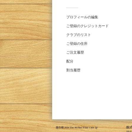
メン
バー
プロフィールの編集
ご登録のクレジットカード
クラブのリスト
ご登録の住所
ご注文履歴
配分
割当履歴
株式
著作権 2026 The 90 Plus Wine Club Jp
TE