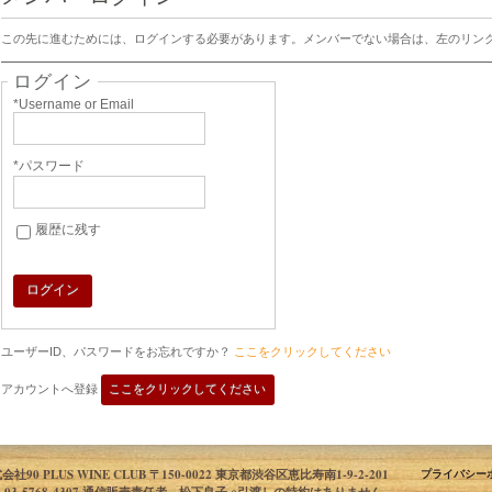
この先に進むためには、ログインする必要があります。メンバーでない場合は、左のリン
ログイン
*Username or Email
*パスワード
履歴に残す
ログイン
ユーザーID、パスワードをお忘れですか？
ここをクリックしてください
アカウントへ登録
ここをクリックしてください
会社90 PLUS WINE CLUB 〒150-0022 東京都渋谷区恵比寿南1-9-2-201
プライバシー
L 03-5768-4307 通信販売責任者 松下良子 ※引渡しの特約はありません。