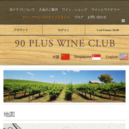
当クラブについて
入会のご案内
ワイン・ショップ
ワインとワイナリー
ナパ・ヴァレーのライフスタイル
ブログ
お問い合わせ
アカウント
ログイン
Cart
0
items:
$0.00
The 
地図