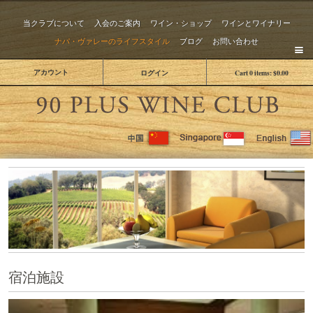
当クラブについて
入会のご案内
ワイン・ショップ
ワインとワイナリー
ナパ・ヴァレーのライフスタイル
ブログ
お問い合わせ
アカウント
ログイン
Cart
0
items:
$0.00
The 
宿泊施設