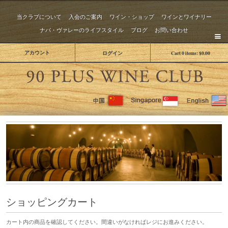
当クラブについて
入会のご案内
ワイン・ショップ
ワインとワイナリー
ナパ・ヴァレーのライフスタイル
ブログ
お問い合わせ
アカウント
ログイン
Cart
0
items:
$0.00
The 
ショッピングカート
カート内の商品を確認してください。間違いがなければレジにお進みください。