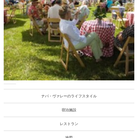
ナ
パ・
ヴァ
ナパ・ヴァレーのライフスタイル
レー
のラ
イフ
宿泊施設
スタ
イル
レストラン
地図