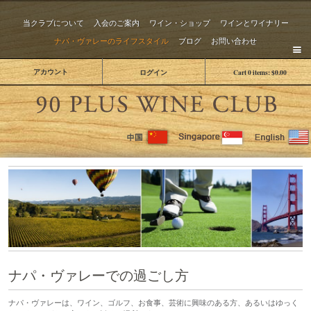
当クラブについて
入会のご案内
ワイン・ショップ
ワインとワイナリー
ナパ・ヴァレーのライフスタイル
ブログ
お問い合わせ
アカウント
ログイン
Cart
0
items:
$0.00
The 
ナパ・ヴァレーでの過ごし方
ナパ・ヴァレーは、ワイン、ゴルフ、お食事、芸術に興味のある方、あるいはゆっく