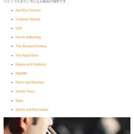
りとくつろぎたい方にもお勧めの場所です。
Agri-Eco Tourism
Cooking Classes
Golf
Hot Air Ballooning
The Mustard Festival
The Napa River
Nature and Outdoors
Nightlife
Parks and Beaches
Scenic Tours
Spas
Sports and Recreation