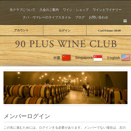
当クラブについて
入会のご案内
ワイン・ショップ
ワインとワイナリー
ナパ・ヴァレーのライフスタイル
ブログ
お問い合わせ
アカウント
ログイン
Cart
0
items:
$0.00
The 
メンバーログイン
この先に進むためには、ログインする必要があります。メンバーでない場合は、左の