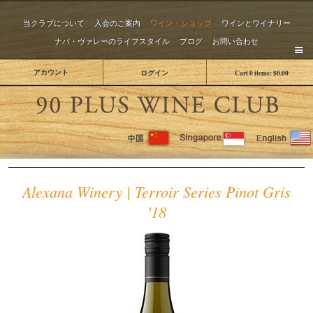
当クラブについて
入会のご案内
ワイン・ショップ
ワインとワイナリー
ナパ・ヴァレーのライフスタイル
ブログ
お問い合わせ
アカウント
ログイン
Cart
0
items:
$0.00
The 
Alexana Winery | Terroir Series Pinot Gris
'18