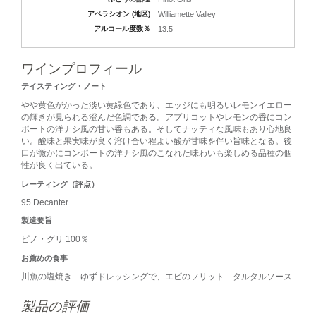
アペラシオン (地区)
Williamette Valley
アルコール度数％
13.5
ワインプロフィール
テイスティング・ノート
やや黄色がかった淡い黄緑色であり、エッジにも明るいレモンイエロー
の輝きが見られる澄んだ色調である。アプリコットやレモンの香にコン
ポートの洋ナシ風の甘い香もある。そしてナッティな風味もあり心地良
い。酸味と果実味が良く溶け合い程よい酸が甘味を伴い旨味となる。後
口が微かにコンポートの洋ナシ風のこなれた味わいも楽しめる品種の個
性が良く出ている。
レーティング（評点）
95 Decanter
製造要旨
ピノ・グリ 100％
お薦めの食事
川魚の塩焼き ゆずドレッシングで、エピのフリット タルタルソース
製品の評価