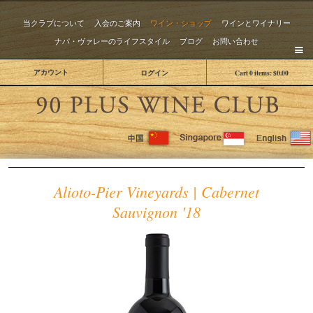
当クラブについて
入会のご案内
ワイン・ショップ
ワインとワイナリー
ナパ・ヴァレーのライフスタイル
ブログ
お問い合わせ
アカウント
ログイン
Cart
0
items:
$0.00
The 
Alioto-Pier Vineyards | Cabernet
Sauvignon '18