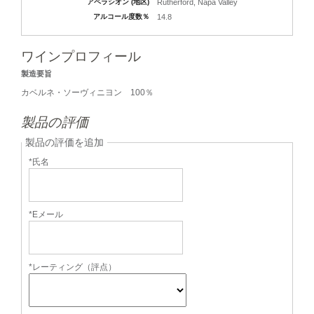
アペラシオン (地区)
Rutherford, Napa Valley
アルコール度数％
14.8
ワインプロフィール
製造要旨
カベルネ・ソーヴィニヨン 100％
製品の評価
製品の評価を追加
*氏名
*Eメール
*レーティング（評点）