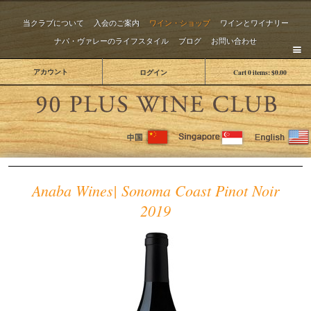
当クラブについて
入会のご案内
ワイン・ショップ
ワインとワイナリー
ナパ・ヴァレーのライフスタイル
ブログ
お問い合わせ
アカウント
ログイン
Cart
0
items:
$0.00
The 
Anaba Wines| Sonoma Coast Pinot Noir
2019