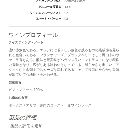
アペラシオン (地区)
Sonoma Coast
アルコール度数％
13.4
ワインエンスージアスト
92
ロバート・パーカー
93
ワインプロフィール
テイスティング・ノート
濃い赤紫色である。エッジには若々しい紫色が残るものの熟成感も見ら
れる色合いである。フランボワーズ、ブラックベリーそして樽由来のヴ
ァニラ香もある。酸味と果実味がバランス良いコントラストになり程良
い旨味となり、広がりある味わいとなっている。滑らかさも出ていてア
タックから余韻までスムーズな流れである。そして後口に滑らかな旨味
が出ていて心地良さを思わせる。
製造要旨
ピノ・ノアール 100％
お薦めの食事
ポークスペアリブ、鶏肉のロースト 赤ワインソース
製品の評価
製品の評価を追加