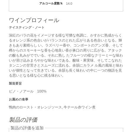
アルコール度数％
14.0
ワインプロフィール
テイスティング・ノート
深紅のバラの花をイメージする様な可憐な色調に、かすかに熟成からく
るオレンジ系の色合いがバランスのとれた広がりある色合いとなる。輝
きもあり素晴らし い。ラズベリー香や、コンポートのアンズ香、そして
樽からのスモーキーな香を心地良い香が鼻口の周りに広がる。アタック
の酸も丸みがででいる。それに熟し たフルーツの様なクリーミーな味わ
いが溶け込みまろやかな味わいである。酸味・果実味、そしてこなれた
タンニンの甘苦さとスムーズに流れる。余韻にカラメ ル風の風味と味わ
いが個性となって生きている。余韻も長く味わいの中に一つの物語を見
る思いとなる様な心に残る味わい。
製造要旨
ピノ・ノアール 100%
お薦めの食事
鴨肉のロースト・オレンジソース, 牛テール赤ワイン煮
製品の評価
製品の評価を追加