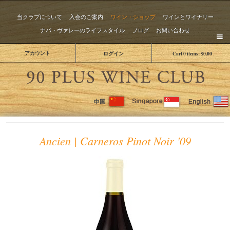
当クラブについて
入会のご案内
ワイン・ショップ
ワインとワイナリー
ナパ・ヴァレーのライフスタイル
ブログ
お問い合わせ
アカウント
ログイン
Cart
0
items:
$0.00
The 
Ancien | Carneros Pinot Noir '09