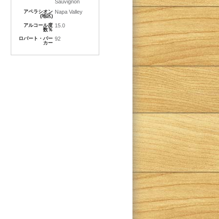
Sauvignon
アペラシオン
Napa Valley
(地区)
アルコール度
15.0
数％
ロバート・パー
92
カー