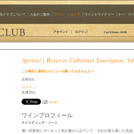
当クラブについて
入会のご案内
ワイン・ショップ
ワインとワイナリー
ナパ・ヴ
The 90 Plus Wine Club Jp
アカウント
ログイン
Cart
0
items:
$0.00
Apriori | Reserve Cabernet Sauvignon '14
この商品に最初のレビューを書いてみませんか »
在庫切れ
ログイン
在庫切れ
Email
ワインプロフィール
テイスティング・ノート
濃い赤紫色にガーネット色が微かに出ていて、それが落ち着いた色合