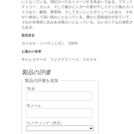
いとなっている。深紅のバラをイメージする色合いである。ブラック
チェリー、カシス、そして微かにシガーの香や干しイチジク風のスパ
イスあり。酸味、果実味、そしてタンニンとボリュームがあり、それ
が一体化して深い味わいとなっている。微かに旨味成分が出ていて、
それが全体的に丸みある味わいとなっている。エレガンスな心地良さ
もある。
製造要旨
カベルネ・ソーヴィニヨン 100%
お薦めの食事
牛ヒレステーキ フォアグラソース、スキヤキ
製品の評価
製品の評価を追加
*氏名
*Eメール
*レーティング（評点）