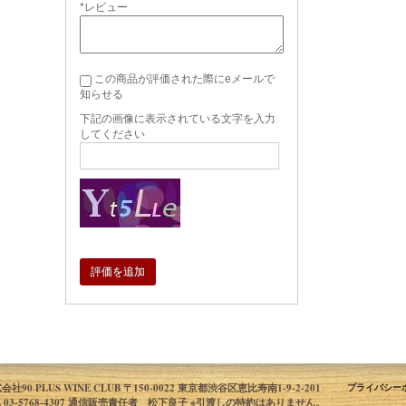
*レビュー
この商品が評価された際にeメールで
知らせる
下記の画像に表示されている文字を入力
してください
評価を追加
会社90 PLUS WINE CLUB 〒150-0022 東京都渋谷区恵比寿南1-9-2-201
プライバシー
L 03-5768-4307 通信販売責任者 松下良子 ※引渡しの特約はありません。