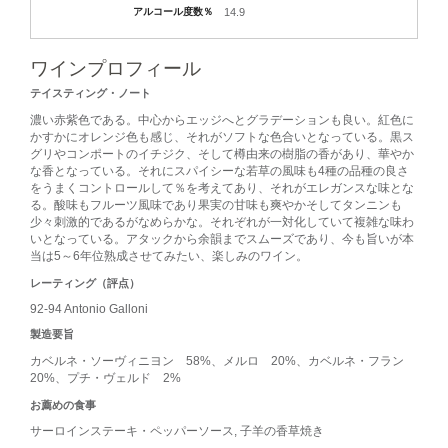
アルコール度数％
14.9
ワインプロフィール
テイスティング・ノート
濃い赤紫色である。中心からエッジへとグラデーションも良い。紅色に
かすかにオレンジ色も感じ、それがソフトな色合いとなっている。黒ス
グリやコンポートのイチジク、そして樽由来の樹脂の香があり、華やか
な香となっている。それにスパイシーな若草の風味も4種の品種の良さ
をうまくコントロールして％を考えてあり、それがエレガンスな味とな
る。酸味もフルーツ風味であり果実の甘味も爽やかそしてタンニンも
少々刺激的であるがなめらかな。それぞれが一対化していて複雑な味わ
いとなっている。アタックから余韻までスムーズであり、今も旨いが本
当は5～6年位熟成させてみたい、楽しみのワイン。
レーティング（評点）
92-94 Antonio Galloni
製造要旨
カベルネ・ソーヴィニヨン 58%、メルロ 20%、カベルネ・フラン
20%、プチ・ヴェルド 2%
お薦めの食事
サーロインステーキ・ペッパーソース, 子羊の香草焼き