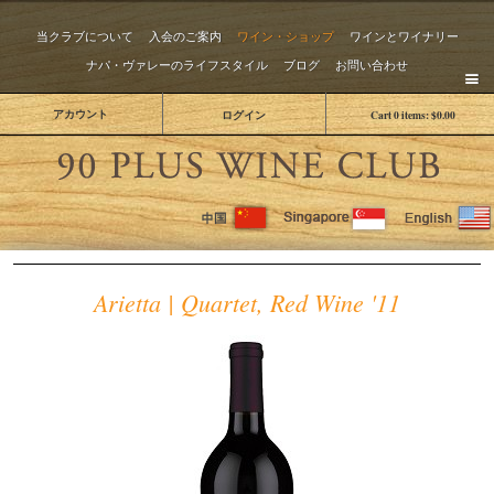
当クラブについて
入会のご案内
ワイン・ショップ
ワインとワイナリー
ナパ・ヴァレーのライフスタイル
ブログ
お問い合わせ
アカウント
ログイン
Cart
0
items:
$0.00
The 
Arietta | Quartet, Red Wine '11