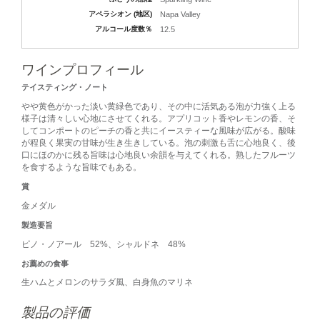
アペラシオン (地区)
Napa Valley
アルコール度数％
12.5
ワインプロフィール
テイスティング・ノート
やや黄色がかった淡い黄緑色であり、その中に活気ある泡が力強く上る
様子は清々しい心地にさせてくれる。アプリコット香やレモンの香、そ
してコンポートのピーチの香と共にイースティーな風味が広がる。酸味
が程良く果実の甘味が生き生きしている。泡の刺激も舌に心地良く、後
口にほのかに残る旨味は心地良い余韻を与えてくれる。熟したフルーツ
を食するような旨味でもある。
賞
金メダル
製造要旨
ピノ・ノアール 52%、シャルドネ 48%
お薦めの食事
生ハムとメロンのサラダ風、白身魚のマリネ
製品の評価