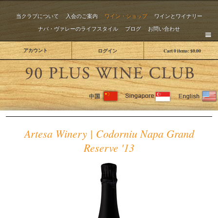
当クラブについて
入会のご案内
ワイン・ショップ
ワインとワイナリー
ナパ・ヴァレーのライフスタイル
ブログ
お問い合わせ
アカウント
ログイン
Cart
0
items:
$0.00
The 
Artesa Winery | Codorniu Napa Grand
Reserve '13