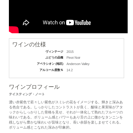
ワインの仕様
ヴィンテージ
2015
ぶどうの品種
Pinot Noir
アペラシオン (地区)
Anderson Valley
アルコール度数％
14.2
ワインプロフィール
テイスティング・ノート
濃い赤紫色で若々しい紫色がスミレの花をイメージする。輝きと深みあ
る色合である。しっかりしたコントラストが良く、酸味と果実味がアタ
ックからしっかりした骨格を見せ、それが一体化して熟れたフルーツの
味わいである。ボリューム感とパワーもあり舌の上に微かなタンニンを
残しながら豊かな味わいが旨味となり、長い余韻を楽しませてくれる。
ボリューム感とこなれた深みが印象的。