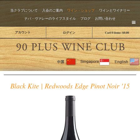
当クラブについて
入会のご案内
ワイン・ショップ
ワインとワイナリー
ナパ・ヴァレーのライフスタイル
ブログ
お問い合わせ
アカウント
ログイン
Cart
0
items:
$0.00
The 
Black Kite | Redwoods Edge Pinot Noir '15