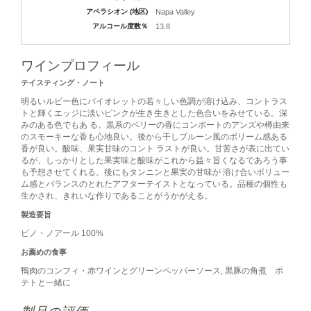
アペラシオン (地区)
Napa Valley
アルコール度数％
13.8
ワインプロフィール
テイスティング・ノート
明るいルビー色にバイオレットの若々しい色調が溶け込み、コントラス
トと輝くエッジに淡いピンクが生き生きとした色合いをみせている。深
みのある色でもあ る。黒系のベリーの香にコンポートのアンズや樽由来
のスモーキーな香も心地良い。後から干しプルーン風のボリーム感ある
香が良い。酸味、果実甘味のコント ラストが良い。甘苦さが表に出てい
るが、しっかりとした果実味と酸味がこれから益々旨くなるであろう事
も予想させてくれる。後にもタンニンと果実の甘味が 溶け合いボリュー
ム感とバランスのとれたアフターテイストとなっている。品種の個性も
生かされ、きれいな作りであることがうかがえる。
製造要旨
ピノ・ノアール 100%
お薦めの食事
鴨肉のコンフィ・赤ワインとグリーンペッパーソース, 黒豚の角煮 ポ
テトと一緒に