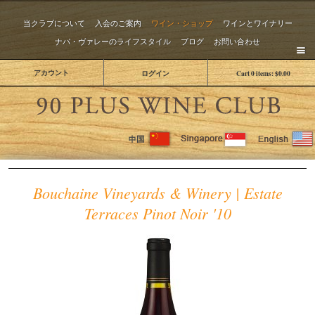
当クラブについて
入会のご案内
ワイン・ショップ
ワインとワイナリー
ナパ・ヴァレーのライフスタイル
ブログ
お問い合わせ
アカウント
ログイン
Cart
0
items:
$0.00
The 
Bouchaine Vineyards & Winery | Estate
Terraces Pinot Noir '10