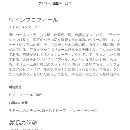
アルコール度数％
13.7
ワインプロフィール
テイスティング・ノート
濃いガーネット色。少々暗い赤紫色で深い色調となっている。グラデー
ションは良く、深紅のバラの花を連想するが赤系のベリーの香にコンフ
ォートのプラムの香、そして焦がした木の香の後にカラメル風の濃い香
が出ている。アタックからボリューム感ある果実味あり、こなれた旨味
である。酸味がそれをほど良くコーティングしていて、生々とした旨味
である。太陽をあびたピノ・ノアール。あたたかな味わいも感じられ
る。ボリューム感と後口のスッキリした切れも印象的であり、カリフォ
ルニアのピノ・ノアールの良さが十分に感じられる味わいである。タン
ニンも果実をともないなめらかであり、今も旨いがこれから期待出来そ
う。
製造要旨
ピノ・ノアール 100%
お薦めの食事
牛テールのシチュー, ローストビーフ・グレービーソース
製品の評価