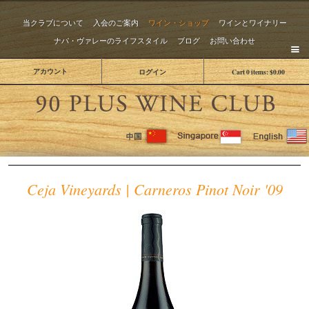
当クラブについて
入会のご案内
ワイン・ショップ
ワインとワイナリー
ナパ・ヴァレーのライフスタイル
ブログ
お問い合わせ
アカウント
ログイン
Cart
0
items:
$0.00
The 
Ceja Vineyards | Carneros Pinot Noir '09