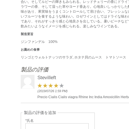
合い。そしてルビーの輝きもみられる。レッドチェリーの香にドライ
ラワーの香、そして湿った草やヨード香あり。心地良いしっかりした
味があり、果実味をうまくコントロールして溶け合い、フレッシュな
いフルーツを食するような味わい。ロゼワインとしてはドライな味わ
であり、それがすっきり感と心地良さを出している。暑いビーチなど
飲みたいようなイメージを感じられる。楽しみなワインである。
製造要旨
ジンファンデル 100%
お薦めの食事
リンゴとウォルトナッツのサラダ, ホタテ貝のムース トマトソース
製品の評価
Stevilleft
(2019/07/26 1:59 PM)
Precio Cialis Cialis viagra Rhine Inc India Amoxicillin He
製品の評価を追加
*氏名