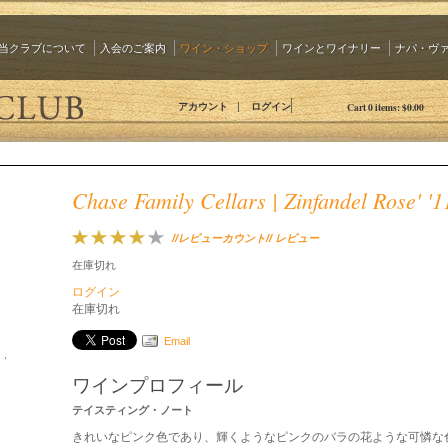
当クラブについて
入会のご案内
ワイン・ショップ
ワインとワイナリー
ナパ・ヴ
The 90 Plus Wine Club Jp
アカウント
ログイン
Cart
0
items:
$0.00
Chase Family Cellars | Zinfandel Rose' '1
//レビューカウント// レビュー
在庫切れ
ログイン
在庫切れ
Email
ワインプロフィール
テイスティング・ノート
きれいなピンク色であり、輝くようなピンクのバラの花ような可憐な