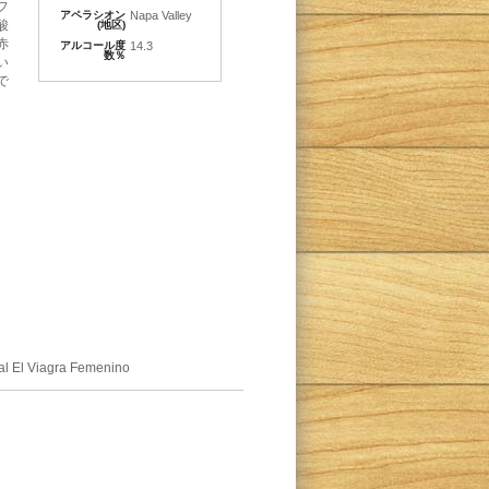
フ
アペラシオン
Napa Valley
酸
(地区)
赤
アルコール度
14.3
数％
い
で
rbal El Viagra Femenino