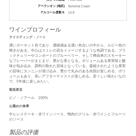
アペラシオン (地区)
Sonoma Coast
アルコール度数％
14.8
ワインプロフィール
テイスティング・ノート
濃いガーネット色であり、濃縮感ある濃い色合いの中から、ルビー色の
輝きがある。中心はスミレの花をイメージするような色調である。ブラ
ックチェリーやコンポートのブルーベリー、そして樽由来のスモーキー
なフレーバーがまとまり、豊かな香となる。ボリュームある果実味と酸
味が包み込み、調和の取れた旨味となっている。凝縮されたような果実
の旨味にタンニンが溶け込み、豊かで丸みのある余韻が楽しめる。ボリ
ュームもあり、長いアフターテイストが楽しめる。若々しい味わいなの
で、5年後に楽しみたい。
製造要旨
ピノ・ノアール 100%
お薦めの食事
牛ヒレステーキ・赤ワインソース、鴨肉のグリル・赤ワインとフルーツ
のソース
製品の評価