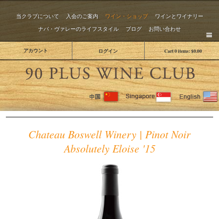
当クラブについて
入会のご案内
ワイン・ショップ
ワインとワイナリー
ナパ・ヴァレーのライフスタイル
ブログ
お問い合わせ
アカウント
ログイン
Cart
0
items:
$0.00
The 
Chateau Boswell Winery | Pinot Noir
Absolutely Eloise '15