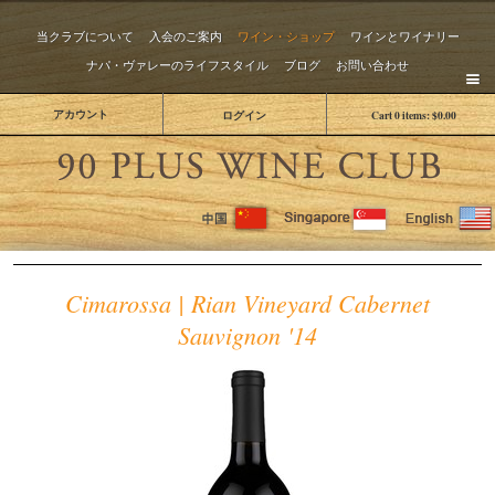
当クラブについて
入会のご案内
ワイン・ショップ
ワインとワイナリー
ナパ・ヴァレーのライフスタイル
ブログ
お問い合わせ
アカウント
ログイン
Cart
0
items:
$0.00
The 
Cimarossa | Rian Vineyard Cabernet
Sauvignon '14