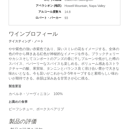
アペラシオン (地区)
Howell Mountain, Napa Valley
アルコール度数％
14.8
ロバート・パーカー
93
ワインプロフィール
テイスティング・ノート
やや紫色の強い赤紫色であり、深いスミレの花をイメージする。全体の
色の中から輝きある紅色が神秘的なイメージを作る。ブラックチェリー
やカシスそしてコンポートのアンズの香に干しプルーンや焦がした樽の
スパイス、ペパーリーなスパイスも楽しめる。ボリューム感あるストラ
クチャーの酸、果実味、タンニンとバランス良く溶け合い豊かで大きな
味わいとなる。今も旨いがこれから3~5年キープすると素晴らしい味わ
いが期待できる。余韻は深みある甘苦さが心に残る。
製造要旨
カベルネ・ソーヴィニヨン 100%
お薦めの食事
ビーフシチュー、ポークスペアリブ
製品の評価