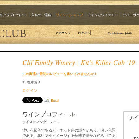
当クラブについて
入会のご案内
ワイン・ショップ
ワインとワイナリー
ナパ・ヴ
The 90 Plus Wine Club Jp
アカウント
ログイン
Cart
0
items:
$0.00
Clif Family Winery | Kit's Killer Cab '19
この商品に最初のレビューを書いてみませんか »
11 在庫あり
ログイン
Email
ワインプロフィール
ワイ
テイスティング・ノート
濃い赤紫色であるガーネット色の輝きがあり、深い色調
である。赤い花をイメージする華憐で豊かな色合いであ
アペ