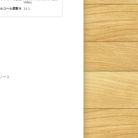
Valley
ルコール度数％
14.1
ソース