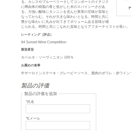
る。カシスやブルーベリーそしてコンポートのイチジク
に樽由来の樹脂の香と焦がした木のスパイシーさがあ
ア
る。力強い酸味にタンニンを含んだ果実の甘味が旨味と
なってからむ。それが大きな味わいとなる。時間と共に
豊かな味わいに丸みが出てきてボリュームある旨味が感
じられる。時間と共にこなれた旨味となりアフターテイストが長い。
レーティング（評点）
94 Sunset Wine Competition
製造要旨
カベルネ・ソーヴィニヨン 100％
お薦めの食事
牛サーロインステーキ・グレービーソース、鹿肉のポワレ・赤ワイン
製品の評価
製品の評価を追加
*氏名
*Eメール