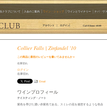
当クラブについて
入会のご案内
ワイン・ショップ
ワインとワイナリー
ナパ・ヴ
The 90 Plus Wine Club Jp
アカウント
ログイン
Cart
0
items:
$0.00
Collier Falls | Zinfandel '10
この商品に最初のレビューを書いてみませんか »
在庫切れ
ログイン
在庫切れ
Email
ワインプロフィール
テイスティング・ノート
紫色を帯びた濃い赤紫色である。スミレの花を連想するような色合