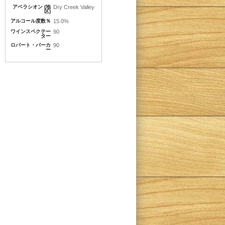
アペラシオン (地
Dry Creek Valley
区)
アルコール度数％
15.0%
ワインスペクテー
90
ター
ロバート・パーカ
90
ー