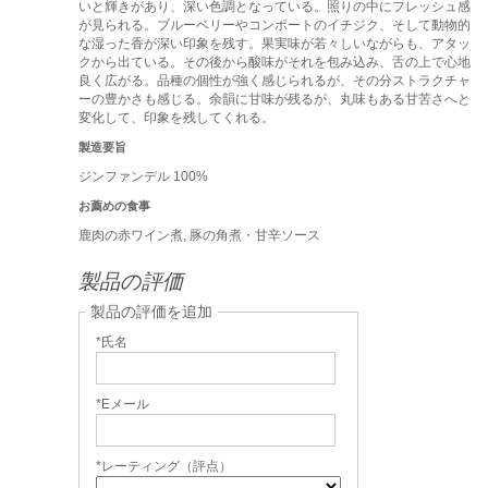
いと輝きがあり、深い色調となっている。照りの中にフレッシュ感
が見られる。ブルーベリーやコンポートのイチジク、そして動物的
な湿った香が深い印象を残す。果実味が若々しいながらも、アタッ
クから出ている。その後から酸味がそれを包み込み、舌の上で心地
良く広がる。品種の個性が強く感じられるが、その分ストラクチャ
ーの豊かさも感じる。余韻に甘味が残るが、丸味もある甘苦さへと
変化して、印象を残してくれる。
製造要旨
ジンファンデル 100%
お薦めの食事
鹿肉の赤ワイン煮, 豚の角煮・甘辛ソース
製品の評価
製品の評価を追加
*氏名
*Eメール
*レーティング（評点）