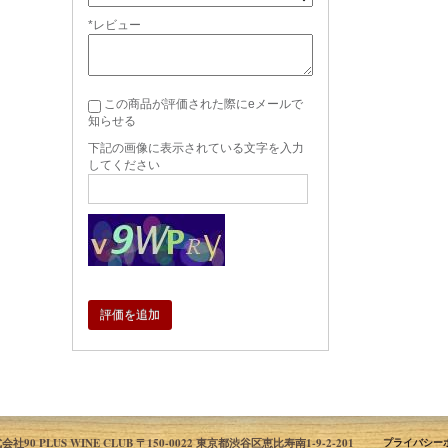
*レビュー
この商品が評価された際にeメールで
知らせる
下記の画像に表示されている文字を入力
してください
評価を追加
会社90 PLUS WINE CLUB 〒150-0022 東京都渋谷区恵比寿南1-9-2-201
プライバシー