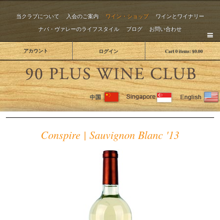
当クラブについて
入会のご案内
ワイン・ショップ
ワインとワイナリー
ナパ・ヴァレーのライフスタイル
ブログ
お問い合わせ
アカウント
ログイン
Cart
0
items:
$0.00
The 
Conspire | Sauvignon Blanc '13