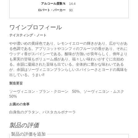
アルコール度数％
14.4
ロバート・パーカー
90
ワインプロフィール
テイスティング・ノート
やや濃いめの黄緑色であり、レモンイエローの輝きがあり、広がりがあ
る色調である。アプリコットやコンフィのフルーツの香があり、それに
ウッディ香がスパイシーである。酸味が力強いが良年らしく、例年より
も果実の甘味もボリューム感があり、福々しい味わいがすぐに出始め
る。余韻に凝縮された旨味も出ている。全体的に豊かな味わいである
が、余韻はソーヴィニヨンブランらしいスパイシーさとヨードの風味を
出している。うまい!!
製造要旨
ソーヴィニヨン・ブラン・クローン 50%、ソーヴィニヨン・ムスク
50%
お薦めの食事
白身魚のグラタン、パスタカルボナーラ
製品の評価
製品の評価を追加