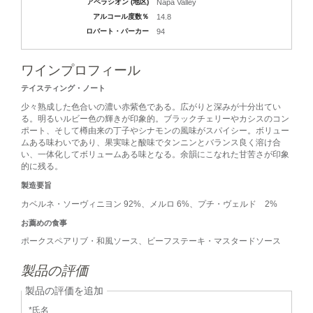
アペラシオン (地区)
Napa Valley
アルコール度数％
14.8
ロバート・パーカー
94
ワインプロフィール
テイスティング・ノート
少々熟成した色合いの濃い赤紫色である。広がりと深みが十分出てい
る。明るいルビー色の輝きが印象的。ブラックチェリーやカシスのコン
ポート、そして樽由来の丁子やシナモンの風味がスパイシー。ボリュー
ムある味わいであり、果実味と酸味でタンニンとバランス良く溶け合
い、一体化してボリュームある味となる。余韻にこなれた甘苦さが印象
的に残る。
製造要旨
カベルネ・ソーヴィニヨン 92%、メルロ 6%、プチ・ヴェルド 2%
お薦めの食事
ポークスペアリブ・和風ソース、ビーフステーキ・マスタードソース
製品の評価
製品の評価を追加
*氏名