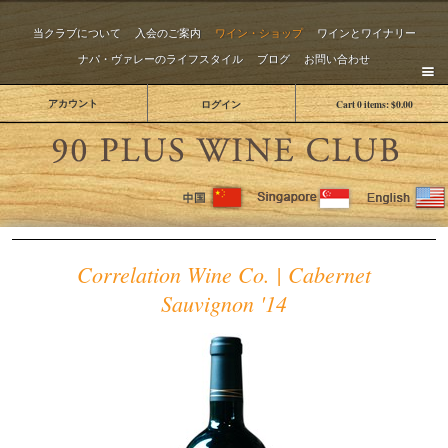
当クラブについて
入会のご案内
ワイン・ショップ
ワインとワイナリー
ナパ・ヴァレーのライフスタイル
ブログ
お問い合わせ
アカウント
ログイン
Cart
0
items:
$0.00
The 
Correlation Wine Co. | Cabernet
Sauvignon '14