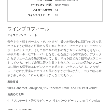
アペラシオン (地区)
Napa Valley
アルコール度数％
14.8
ワインスペクテーター
95
ワインプロフィール
テイスティング・ノート
紫色を少々残すガーネット色であるが、濃い赤紫の中に深紅のバラを思
わせるような輝きと可憐さを見られる色合い。ブラックチェリーやコン
ポートのイチジク、そして樽由来の樹脂の香がカラメル香をともない、
ややスモーキーなフレーバーとなる。心を惹かれる香である。アタック
からボリュームある果実味が出ている。それをほど良く酸味がエスコー
トしている。そして余韻は苦さと甘さを含んだ、こなれた旨味とスムー
ズに流れる様子はエレガンスささえ感じる。バランスもさることなが
ら、こなれた果実味にカラメル風のかすかな甘味が入り、コクのある余
韻が楽しめる。これから益々うまくなるであろう。
製造要旨
90% Cabernet Sauvignon, 9% Cabernet Franc, and 1% Petit Verdot
お薦めの食事
牛リブステーキ・洋ワサビソース, 牛レバーとピーマンの赤ワイン炒め