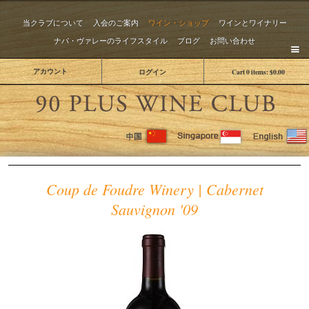
当クラブについて
入会のご案内
ワイン・ショップ
ワインとワイナリー
ナパ・ヴァレーのライフスタイル
ブログ
お問い合わせ
アカウント
ログイン
Cart
0
items:
$0.00
The 
Coup de Foudre Winery | Cabernet
Sauvignon '09