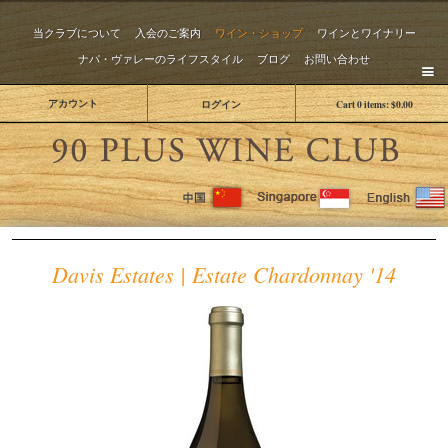
当クラブについて
入会のご案内
ワイン・ショップ
ワインとワイナリー
ナパ・ヴァレーのライフスタイル
ブログ
お問い合わせ
アカウント
ログイン
Cart
0
items:
$0.00
The 
Davis Estates | Estate Chardonnay '14