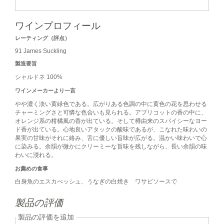
ワインプロフィール
レーティング（評点）
91 James Suckling
製造要旨
シャルドネ 100%
ワインメーカーより一言
やや濃く淡い黄緑色である。広がりある色調の中に黄色の花を思わせる
チャーミングさと可憐な色合いも見られる。アプリコットの香の中に、
オレンジ系の柑橘風の香が出ている。そして樽由来のスパイシーなヨー
ド香が出ている。心地良いアタックの酸味であるが、こなれた味わいの
果実の甘味がそれに絡み、舌に優しい旨味が広がる。温かい味わいで心
に染みる。余韻が微かにクリーミーな旨味を残しながら、長い余韻の味
わいに浸れる。
お薦めの食事
白身魚のエスカべッシュ、うなぎの白焼き ワサビソースで
製品の評価
製品の評価を追加