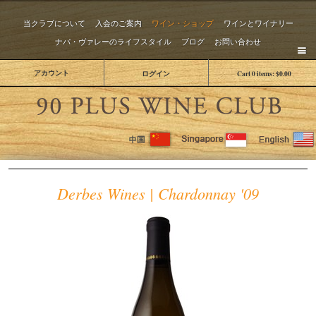
当クラブについて
入会のご案内
ワイン・ショップ
ワインとワイナリー
ナパ・ヴァレーのライフスタイル
ブログ
お問い合わせ
アカウント
ログイン
Cart
0
items:
$0.00
The 
Derbes Wines | Chardonnay '09