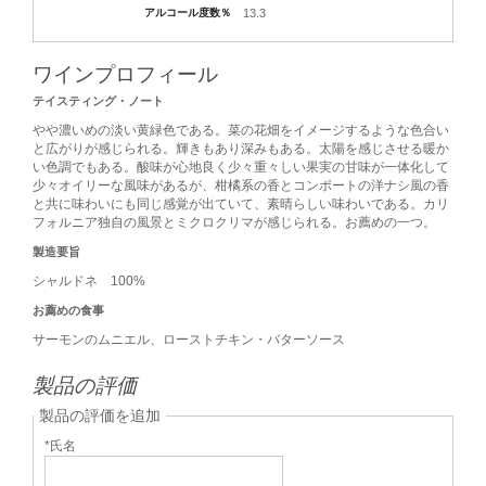
アルコール度数％
13.3
ワインプロフィール
テイスティング・ノート
やや濃いめの淡い黄緑色である。菜の花畑をイメージするような色合い
と広がりが感じられる。輝きもあり深みもある。太陽を感じさせる暖か
い色調でもある。酸味が心地良く少々重々しい果実の甘味が一体化して
少々オイリーな風味があるが、柑橘系の香とコンポートの洋ナシ風の香
と共に味わいにも同じ感覚が出ていて、素晴らしい味わいである。カリ
フォルニア独自の風景とミクロクリマが感じられる。お薦めの一つ。
製造要旨
シャルドネ 100%
お薦めの食事
サーモンのムニエル、ローストチキン・バターソース
製品の評価
製品の評価を追加
*氏名