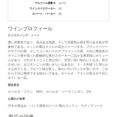
アルコール度数％
14.70
ワインスペクテーター
92
ロバート・パーカー
90
ワインプロフィール
テイスティング・ノート
濃い赤紫色であり、深みある色調、そして若紫色を残す照りある色が印
象的である。エッジの紫はスミレの花をイメージする。ブラックベリー
やザクロの香、そしてコンポートのアプリコットの香、それに樽由来の
ヴァニラ香や湿った動物的な香がスモーキーに広がる果実味にボリュー
ムがあり、それがタンニンと溶け合い、甘苦い深い味わいとなる。若さ
のせいか、まだタンニンが強いきらいはあるが、３－５年経つと滑らか
さも出てくる。フルーツ味が良く、味わいのバランスが良いので、これ
から十分に期待できる味わいである。カベルネ・フランの良さが十分に
出ている一品。
製造要旨
カベルネ・フラン 98%、カベルネ・ソーヴィニヨン 2%
お薦めの食事
仔牛の煮込み・バニラ風味のソース 鴨のコンフィ・マディラソース
製品の評価