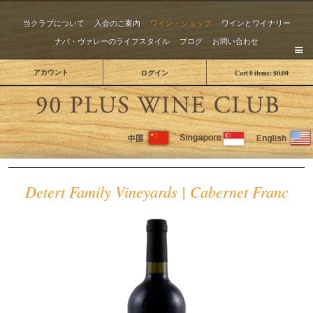
当クラブについて
入会のご案内
ワイン・ショップ
ワインとワイナリー
ナパ・ヴァレーのライフスタイル
ブログ
お問い合わせ
アカウント
ログイン
Cart
0
items:
$0.00
The 
Detert Family Vineyards | Cabernet Franc