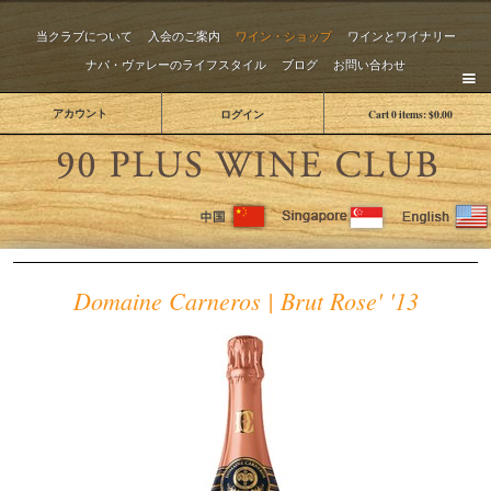
当クラブについて
入会のご案内
ワイン・ショップ
ワインとワイナリー
ナパ・ヴァレーのライフスタイル
ブログ
お問い合わせ
アカウント
ログイン
Cart
0
items:
$0.00
The 
Domaine Carneros | Brut Rose' '13