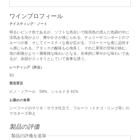
ワインプロフィール
テイスティング・ノート
明るいピンク色であるが、ソフトな色合いで桜貝色の澄んだ色調の中に
活気ある泡が上り、爽やかさが感じられる。チェリーやコンポートのフ
ルーツの香、そしてイースティな香が広がる。フローリーな香に品性す
ら感じられる。アタックの酸味も心地良く、それに果実の甘味が絡む。
泡の刺激がより一層複雑な味わいとなる。全体的に華やかな味わいであ
るが、余韻がスッキリとしていて食事を誘う。
レーティング（評点）
93
製造要旨
ピノ・ノアール 59%、シャルドネ 41%
お薦めの食事
シーフードのマリネ・サラダ仕立て、フルーツ（イチゴ・リンゴ等）の
マヨネーズ和え
製品の評価
製品の評価を追加