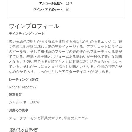
アルコール度数％
13.7
ワイン・アドボケート
92
ワインプロフィール
テイスティング・ノート
淡い黄緑色で照りがあり海原を連想する様な広がりのあるエッジに、輝
く色調は地平線に沈む太陽の光をイメージする。アプリコットにライム
のピール香、そして柑橘系のフルーツの香の後からフルーティな風味が
でている。酸味・果実味とボリュームある味わいが一対化で豊かな旨味
となる。力強い酸であるが時間とともに甘味に溶け込みまろやかになっ
ている。それが一つにまとまり福々しい味わいとなる。余韻の甘苦さが
なめらかであり、しっかりとしたアフターテイストが 楽しめる。
レーティング（評点）
Rhone Report 92
製造要旨
シャルドネ 100%
お薦めの食事
スモークサーモンと野菜のマリネ, 平目のムニエル
製品の評価