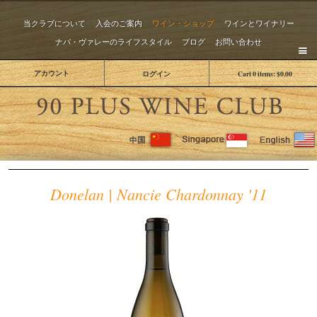
当クラブについて
入会のご案内
ワイン・ショップ
ワインとワイナリー
ナパ・ヴァレーのライフスタイル
ブログ
お問い合わせ
アカウント
ログイン
Cart
0
items:
$0.00
The 
Donelan | Nancie Chardonnay '11