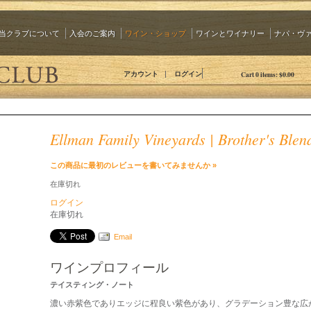
当クラブについて
入会のご案内
ワイン・ショップ
ワインとワイナリー
ナパ・ヴ
The 90 Plus Wine Club Jp
アカウント
ログイン
Cart
0
items:
$0.00
Ellman Family Vineyards | Brother's Blen
この商品に最初のレビューを書いてみませんか »
在庫切れ
ログイン
在庫切れ
Email
ワインプロフィール
テイスティング・ノート
濃い赤紫色でありエッジに程良い紫色があり、グラデーション豊な広