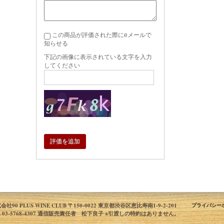
この商品が評価された際にeメールで
知らせる
下記の画像に表示されている文字を入力
してください
評価を追加
会社90 PLUS WINE CLUB 〒150-0022 東京都渋谷区恵比寿南1-9-2-201
プライバシー
L 03-5768-4307 通信販売責任者 松下良子 ※引渡しの特約はありません。