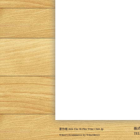
株式
著作権 2026 The 90 Plus Wine Club Jp
TE
Winery Ecommerce by WineDirect