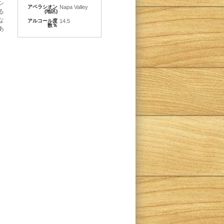
シ
アペラシオン
Napa Valley
る
(地区)
な
アルコール度
14.5
数％
あ