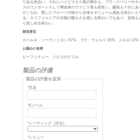
りある色合い。それにハイビスカス風の輝きも。ブラックベリーやカ
スのコンポートそして樽由来のヴァニラ香も程良い。酸味も十分にあ
がこなれ、熟したフルーツの味から全体をボリューム感ある味わいと
る。カリフォルニアの太陽の暖かさを感じる味わいでもあり、旨味も
り楽しめる味わい。
製造要旨
カベルネ・ソーヴィニヨン 67%、プチ・ヴェルド 20%、メルロ 13%
お薦めの食事
ビーフシチュー、ジビエのグリル
製品の評価
製品の評価を追加
*氏名
*Eメール
*レーティング（評点）
*レビュー