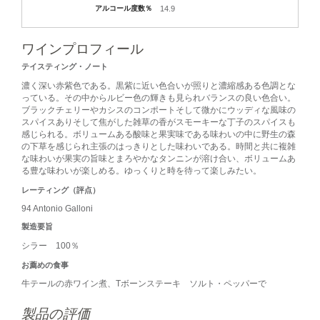
アルコール度数％
14.9
ワインプロフィール
テイスティング・ノート
濃く深い赤紫色である。黒紫に近い色合いが照りと濃縮感ある色調とな
っている。その中からルビー色の輝きも見られバランスの良い色合い。
ブラックチェリーやカシスのコンポートそして微かにウッディな風味の
スパイスありそして焦がした雑草の香がスモーキーな丁子のスパイスも
感じられる。ボリュームある酸味と果実味である味わいの中に野生の森
の下草を感じられ主張のはっきりとした味わいである。時間と共に複雑
な味わいが果実の旨味とまろやかなタンニンが溶け合い、ボリュームあ
る豊な味わいが楽しめる。ゆっくりと時を待って楽しみたい。
レーティング（評点）
94 Antonio Galloni
製造要旨
シラー 100％
お薦めの食事
牛テールの赤ワイン煮、Tボーンステーキ ソルト・ペッパーで
製品の評価