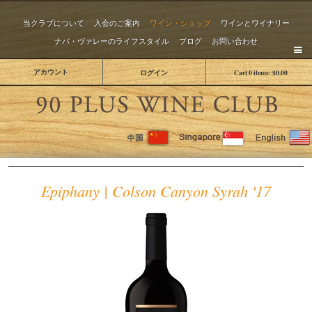
当クラブについて
入会のご案内
ワイン・ショップ
ワインとワイナリー
ナパ・ヴァレーのライフスタイル
ブログ
お問い合わせ
アカウント
ログイン
Cart
0
items:
$0.00
The 
Epiphany | Colson Canyon Syrah '17