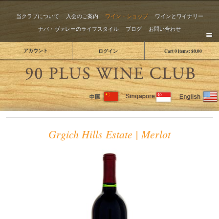
当クラブについて
入会のご案内
ワイン・ショップ
ワインとワイナリー
ナパ・ヴァレーのライフスタイル
ブログ
お問い合わせ
アカウント
ログイン
Cart
0
items:
$0.00
The 
Grgich Hills Estate | Merlot