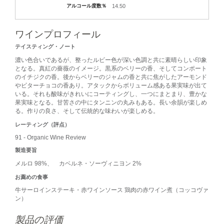
アルコール度数％
14.50
ワインプロフィール
テイスティング・ノート
濃い色合いであるが、整ったルビー色が深い色調と共に素晴らしい印象
となる。真紅の薔薇のイメージ。黒系のベリーの香、そしてコンポート
のイチジクの香。後からベリーのジャムの香と共に焦がしたアーモンド
やビターチョコの香あり。アタックからボリューム感ある果実味が出て
いる。それも酸味がきれいにコーティングし、一つにまとまり、豊かな
果実味となる。甘苦さの中にタンニンの丸みもある。長い余韻が楽しめ
る。作りの良さ、そして伝統的な味わいが楽しめる。
レーティング（評点）
91 - Organic Wine Review
製造要旨
メルロ 98%、 カベルネ・ソーヴィニヨン 2%
お薦めの食事
牛サーロインステーキ・赤ワインソース 鶏肉の赤ワイン煮（コッコヴァ
ン）
製品の評価