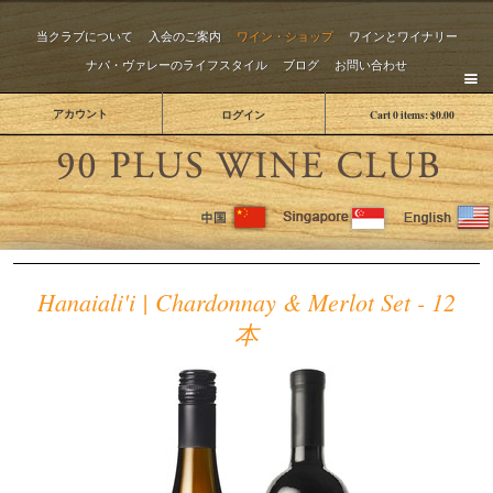
当クラブについて
入会のご案内
ワイン・ショップ
ワインとワイナリー
ナパ・ヴァレーのライフスタイル
ブログ
お問い合わせ
アカウント
ログイン
Cart
0
items:
$0.00
The 
Hanaiali'i | Chardonnay & Merlot Set - 12
本