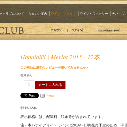
当クラブについて
入会のご案内
ワイン・ショップ
ワインとワイナリー
ナパ・ヴ
The 90 Plus Wine Club Jp
アカウント
ログイン
Cart
0
items:
$0.00
Hanaiali'i | Merlot 2015 - 12本
この商品に最初のレビューを書いてみませんか »
在庫あり
カートに入れる
Email
$515/12本
表示価格には、配送料、税金等が含まれています。
注）本ハナイアリイ・ワインは2016年10月発売予定のため、今