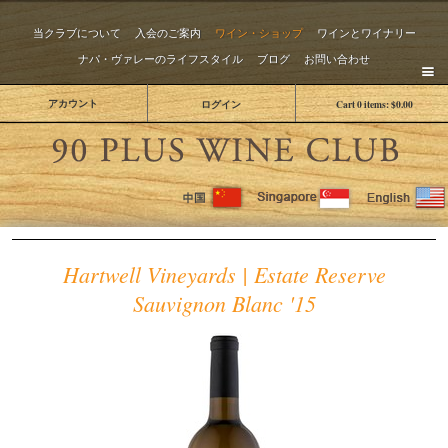
当クラブについて
入会のご案内
ワイン・ショップ
ワインとワイナリー
ナパ・ヴァレーのライフスタイル
ブログ
お問い合わせ
アカウント
ログイン
Cart
0
items:
$0.00
The 
Hartwell Vineyards | Estate Reserve
Sauvignon Blanc '15