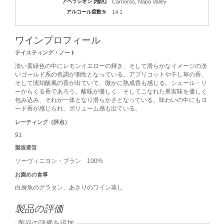
アペラシオン (地区)
Carneros, Napa Valley
アルコール度数％
14.1
ワインプロフィール
テイスティング・ノート
淡い黄緑色の中にレモンイエローの輝き、そして滑らかなイメージの淡
いゴールド系の色調が個性となっている。アプリコットや干し草の香、
そして琥珀酸風の香が出ていて、微かに熟成香も感じる。シュール・リ
ーからくる香であろう。酸味が優しく、そしてこなれた果実味を優しく
包み込み、それが一体となり滑らかさとなっている。味わいの中にもヨ
ード香が感じられ、ボリューム感も出ている。
レーティング（評点）
91
製造要旨
ソーヴィニヨン・ブラン 100%
お薦めの食事
白身魚のグラタン、あさりのワイン蒸し
製品の評価
製品の評価を追加