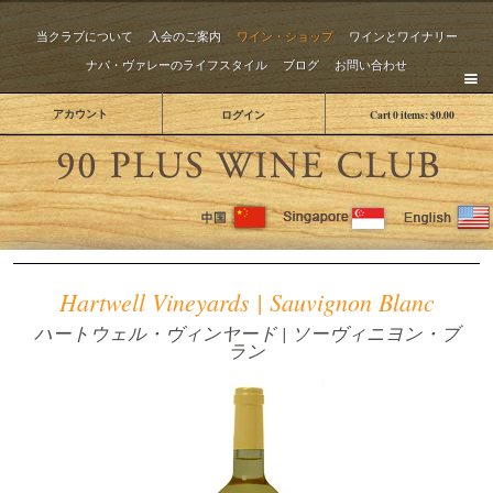
当クラブについて
入会のご案内
ワイン・ショップ
ワインとワイナリー
ナパ・ヴァレーのライフスタイル
ブログ
お問い合わせ
アカウント
ログイン
Cart
0
items:
$0.00
The 
Hartwell Vineyards | Sauvignon Blanc
ハートウェル・ヴィンヤード | ソーヴィニヨン・ブ
ラン