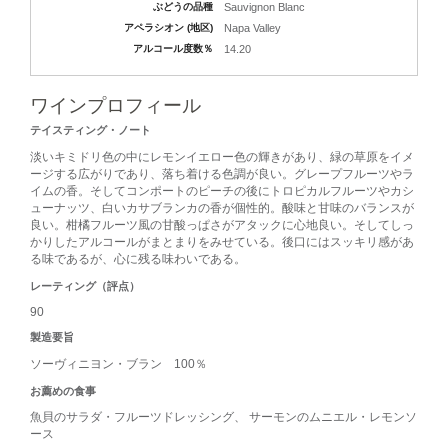
ぶどうの品種
Sauvignon Blanc
アペラシオン (地区)
Napa Valley
アルコール度数％
14.20
ワインプロフィール
テイスティング・ノート
淡いキミドリ色の中にレモンイエロー色の輝きがあり、緑の草原をイメ
ージする広がりであり、落ち着ける色調が良い。グレープフルーツやラ
イムの香。そしてコンポートのピーチの後にトロピカルフルーツやカシ
ューナッツ、白いカサブランカの香が個性的。酸味と甘味のバランスが
良い。柑橘フルーツ風の甘酸っぱさがアタックに心地良い。そしてしっ
かりしたアルコールがまとまりをみせている。後口にはスッキリ感があ
る味であるが、心に残る味わいである。
レーティング（評点）
90
製造要旨
ソーヴィニヨン・ブラン 100％
お薦めの食事
魚貝のサラダ・フルーツドレッシング、 サーモンのムニエル・レモンソ
ース