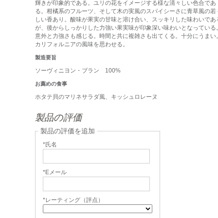
輝きが印象的である。ユリの花をイメージする様な清々しい色合であ
る。柑橘系のフルーツ、そして木の実風のスパイシーさに青草風の若
しい香あり。酸味が果実の甘味と溶け合い、スッキリした味わいであ
が、後からしっかりした力強い果実味が印象深い味わいとなっている
意外と力強さも感じる。時間と共に複雑さも出てくる。十分にうまい
カリフォルニアの風味を思わせる。
製造要旨
ソーヴィニヨン・ブラン 100%
お薦めの食事
ホタテ貝のマリネサラダ風、キッシュロレーヌ
製品の評価
製品の評価を追加
*氏名
*Eメール
*レーティング（評点）