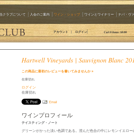
当クラブについて
入会のご案内
ワイン・ショップ
ワインとワイナリー
ナパ・ヴ
The 90 Plus Wine Club Jp
アカウント
ログイン
Cart
0
items:
$0.00
Hartwell Vineyards | Sauvignon Blanc 20
この商品に最初のレビューを書いてみませんか »
在庫切れ
ログイン
在庫切れ
Email
ワインプロフィール
テイスティング・ノート
グリーンがかった淡い色調である。澄んだ色合の中にレモンイエロー