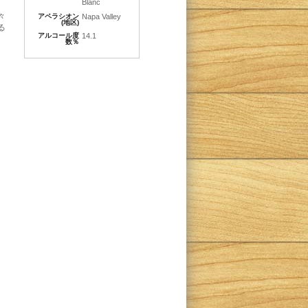
Blanc
々
アペラシオン
Napa Valley
(地区)
る
アルコール度
14.1
。
数％
。