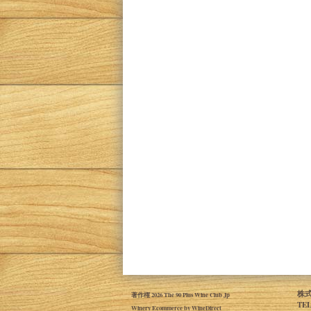
株式
著作権 2026 The 90 Plus Wine Club Jp
TE
Winery Ecommerce by WineDirect