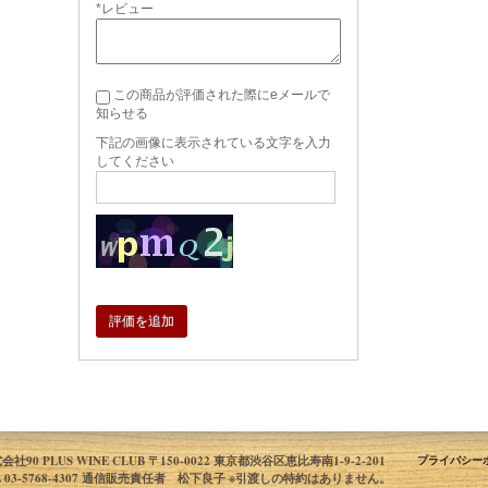
*レビュー
この商品が評価された際にeメールで
知らせる
下記の画像に表示されている文字を入力
してください
評価を追加
会社90 PLUS WINE CLUB 〒150-0022 東京都渋谷区恵比寿南1-9-2-201
プライバシー
L 03-5768-4307 通信販売責任者 松下良子 ※引渡しの特約はありません。