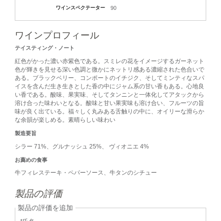
ワインスペクテーター
90
ワインプロフィール
テイスティング・ノート
紅色がかった濃い赤紫色である。スミレの花をイメージするガーネット
色が輝きを見せる深い色調と微かにネットリ感ある濃縮された色合いで
ある。ブラックベリー、コンポートのイチジク、そしてミンティなスパ
イスを含んだ生き生きとした香の中にジャム系の甘い香もある。心地良
い香である。酸味、果実味、そしてタンニンと一体化してアタックから
溶け合った味わいとなる。酸味と甘い果実味も溶け合い、フルーツの旨
味が良く出ている。福々しく丸みある舌触りの中に、オイリーな滑らか
な余韻が楽しめる。素晴らしい味わい
製造要旨
シラー 71%、グルナッシュ 25%、 ヴィオニエ 4%
お薦めの食事
牛フィレステーキ・ペパーソース、牛タンのシチュー
製品の評価
製品の評価を追加