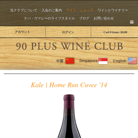
当クラブについて
入会のご案内
ワイン・ショップ
ワインとワイナリー
ナパ・ヴァレーのライフスタイル
ブログ
お問い合わせ
アカウント
ログイン
Cart
0
items:
$0.00
The 
Kale | Home Run Cuvee '14