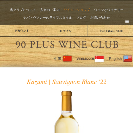
当クラブについて
入会のご案内
ワイン・ショップ
ワインとワイナリー
ナパ・ヴァレーのライフスタイル
ブログ
お問い合わせ
アカウント
ログイン
Cart
0
items:
$0.00
The 
Kazumi | Sauvignon Blanc '22