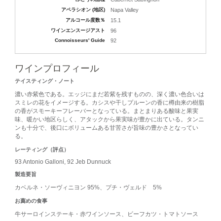
アペラシオン (地区)
Napa Valley
アルコール度数％
15.1
ワインエンスージアスト
96
Connoisseurs' Guide
92
ワインプロフィール
テイスティング・ノート
濃い赤紫色である。エッジにまだ若紫を残すものの、深く濃い色合いは
スミレの花をイメージする。カシスや干しプルーンの香に樽由来の樹脂
の香がスモーキーフレーバーとなっている。まとまりある酸味と果実
味、暖かい地区らしく、アタックから果実味が豊かに出ている。タンニ
ンも十分で、後口にボリュームある甘苦さが旨味の豊かさとなってい
る。
レーティング（評点）
93 Antonio Galloni, 92 Jeb Dunnuck
製造要旨
カベルネ・ソーヴィニヨン 95%、プチ・ヴェルド 5%
お薦めの食事
牛サーロインステーキ・赤ワインソース、ビーフカツ・トマトソース