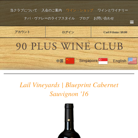
当クラブについて
入会のご案内
ワイン・ショップ
ワインとワイナリー
ナパ・ヴァレーのライフスタイル
ブログ
お問い合わせ
アカウント
ログイン
Cart
0
items:
$0.00
The 
Lail Vineyards | Blueprint Cabernet
Sauvignon '16