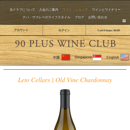
当クラブについて
入会のご案内
ワイン・ショップ
ワインとワイナリー
ナパ・ヴァレーのライフスタイル
ブログ
お問い合わせ
アカウント
ログイン
Cart
0
items:
$0.00
The 
Leto Cellars | Old Vine Chardonnay