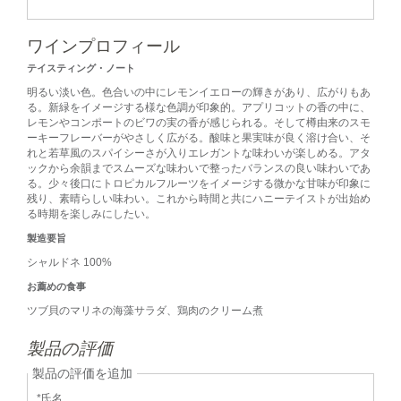
ワインプロフィール
テイスティング・ノート
明るい淡い色。色合いの中にレモンイエローの輝きがあり、広がりもあ
る。新緑をイメージする様な色調が印象的。アプリコットの香の中に、
レモンやコンポートのビワの実の香が感じられる。そして樽由来のスモ
ーキーフレーバーがやさしく広がる。酸味と果実味が良く溶け合い、そ
れと若草風のスパイシーさが入りエレガントな味わいが楽しめる。アタ
ックから余韻までスムーズな味わいで整ったバランスの良い味わいであ
る。少々後口にトロピカルフルーツをイメージする微かな甘味が印象に
残り、素晴らしい味わい。これから時間と共にハニーテイストが出始め
る時期を楽しみにしたい。
製造要旨
シャルドネ 100%
お薦めの食事
ツブ貝のマリネの海藻サラダ、鶏肉のクリーム煮
製品の評価
製品の評価を追加
*氏名