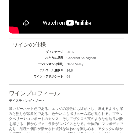
ワインの仕様
ヴィンテージ
2016
ぶどうの品種
Cabernet Sauvignon
アペラシオン (地区)
Napa Valley
アルコール度数％
14.8
ワイン・アドボケート
94
ワインプロフィール
テイスティング・ノート
濃いガーネット色である。エッジの紫色にも紅がさし、燃えるような深
みと照りが印象的である。色合いにもボリューム感が見られる。ブラッ
クベリーやコンポートのカシス、そしてザクロの実のような心地良い酸
を感じる。後からヴァニラ香がスパイスとなる。全体的にフルボディで
あり、品種の個性が活かされ複雑な味わいを楽しめる。アタックの酸か