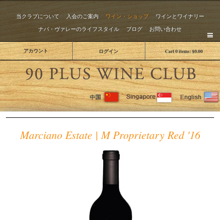
当クラブについて
入会のご案内
ワイン・ショップ
ワインとワイナリー
ナパ・ヴァレーのライフスタイル
ブログ
お問い合わせ
アカウント
ログイン
Cart
0
items:
$0.00
The 
Marciano Estate | M Proprietary Red '16