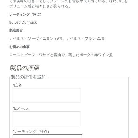
ら果実味の甘さ、そしてタンニンの甘苦さが良く出ている。味わいにも
ボリューム感と福々しさが見られる。
レーティング（評点）
96 Jeb Dunnuck
製造要旨
カベルネ・ソーヴィニヨン 79％、カベルネ・フラン 21％
お薦めの食事
ローストビーフ・ワサビと醤油で、蒸したポークの赤ワイン煮
製品の評価
製品の評価を追加
*氏名
*Eメール
*レーティング（評点）