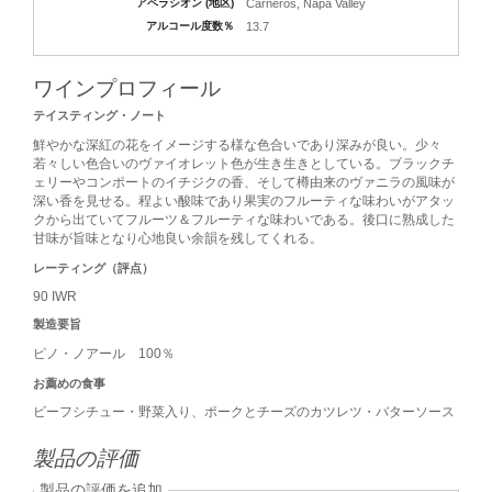
アペラシオン (地区)
Carneros, Napa Valley
アルコール度数％
13.7
ワインプロフィール
テイスティング・ノート
鮮やかな深紅の花をイメージする様な色合いであり深みが良い。少々
若々しい色合いのヴァイオレット色が生き生きとしている。ブラックチ
ェリーやコンポートのイチジクの香、そして樽由来のヴァニラの風味が
深い香を見せる。程よい酸味であり果実のフルーティな味わいがアタッ
クから出ていてフルーツ＆フルーティな味わいである。後口に熟成した
甘味が旨味となり心地良い余韻を残してくれる。
レーティング（評点）
90 IWR
製造要旨
ピノ・ノアール 100％
お薦めの食事
ビーフシチュー・野菜入り、ポークとチーズのカツレツ・バターソース
製品の評価
製品の評価を追加