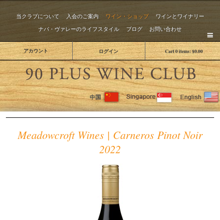
当クラブについて
入会のご案内
ワイン・ショップ
ワインとワイナリー
ナパ・ヴァレーのライフスタイル
ブログ
お問い合わせ
アカウント
ログイン
Cart
0
items:
$0.00
The 
Meadowcroft Wines | Carneros Pinot Noir
2022