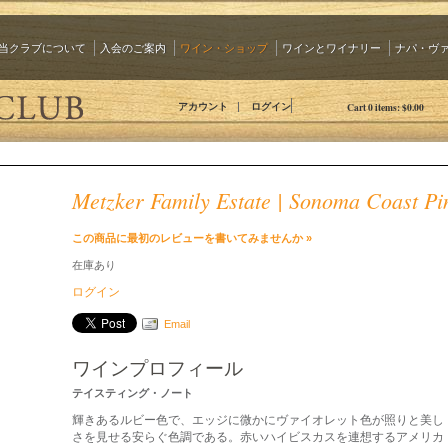
当クラブについて
入会のご案内
ワイン・ショップ
ワインとワイナリー
ナパ・ヴ
The 90 Plus Wine Club Jp
アカウント
ログイン
Cart
0
items:
$0.00
Metzker Family Estate | Sonoma Coast Pin
この商品に最初のレビューを書いてみませんか »
在庫あり
ログイン
Email
ワインプロフィール
テイスティング・ノート
輝きあるルビー色で、エッジに微かにヴァイオレット色が照りと美し
さを見せる安らぐ色調である。赤いハイビスカスを連想するアメリカ