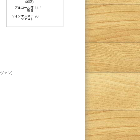
(地区)
アルコール度
14.2
数％
ワインエンスー
90
ジアスト
ヴァン)