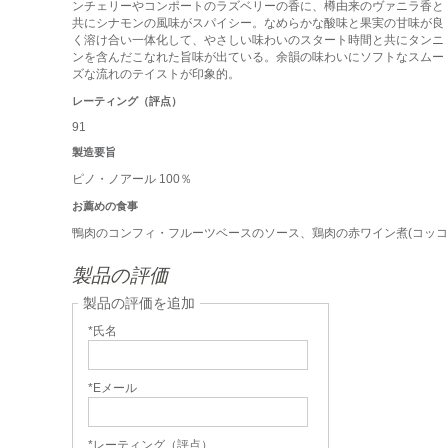
ンチェリーやコンポートのラズベリーの香に、樽由来のヴァニラ香と
共にシナモンの風味がスパイシー。なめらかな酸味と果実の甘味が良
く溶け合い一体化して、やさしい味わいのスタート時間と共にタンニ
ンを含んだこなれた旨味が出ている。余韻の味わいにソフトなスムー
ズな流れのテイストが印象的。
レーティング（評点）
91
製造要旨
ピノ・ノアール 100％
お薦めの食事
鴨肉のコンフィ・フルーツベースのソース、鶏肉の赤ワイン煮(コッコ
製品の評価
製品の評価を追加
*氏名
*Eメール
*レーティング（評点）