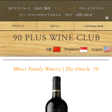
当クラブについて
入会のご案内
ワイン・ショップ
ワインとワイナリー
ナパ・ヴァレーのライフスタイル
ブログ
お問い合わせ
アカウント
ログイン
Cart
0
items:
$0.00
The 
Miner Family Winery | The Oracle '16