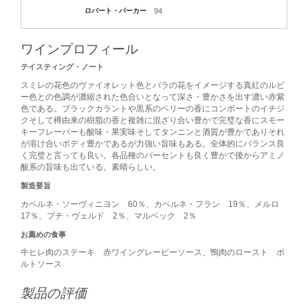
ロバート・パーカー
94
ワインプロフィール
テイスティング・ノート
スミレの花色のヴァイオレット色とバラの花をイメージする真紅のルビ
ー色との色調が濃縮された色合いとなって深さ・豊かさを出す濃い赤紫
色である。ブラックカラントや黒系のベリーの香にコンポートのイチジ
クそして樽由来の樹脂の香と複雑に混ざり合い豊かで完璧な香にスモー
キーフレーバーも酸味・果実味そしてタンニンと酒質が豊かでありそれ
が溶け合いボディ豊かであるが力強い旨味もある。全体的にバランス良
く完璧と言っても良い。各品種のパーセントも良く豊かで後からアミノ
酸系の旨味も出ている。素晴らしい。
製造要旨
カベルネ・ソーヴィニヨン 60％、カベルネ・フラン 19％、メルロ
17％、プチ・ヴェルド 2％、マルベック 2％
お薦めの食事
牛ヒレ肉のステーキ 赤ワイングレービーソース、鴨肉のロースト ポ
ルトソース
製品の評価