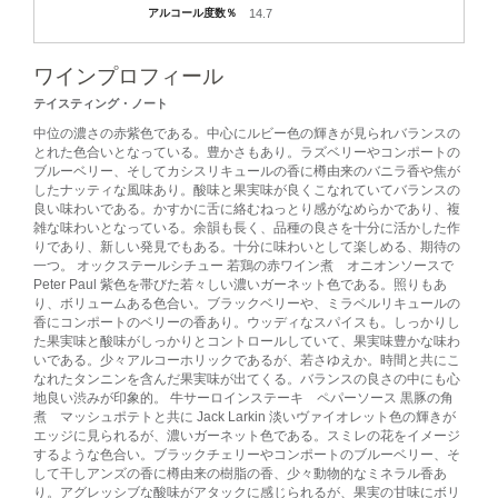
アルコール度数％
14.7
ワインプロフィール
テイスティング・ノート
中位の濃さの赤紫色である。中心にルビー色の輝きが見られバランスの
とれた色合いとなっている。豊かさもあり。ラズベリーやコンポートの
ブルーベリー、そしてカシスリキュールの香に樽由来のバニラ香や焦が
したナッティな風味あり。酸味と果実味が良くこなれていてバランスの
良い味わいである。かすかに舌に絡むねっとり感がなめらかであり、複
雑な味わいとなっている。余韻も長く、品種の良さを十分に活かした作
りであり、新しい発見でもある。十分に味わいとして楽しめる、期待の
一つ。 オックステールシチュー 若鶏の赤ワイン煮 オニオンソースで
Peter Paul 紫色を帯びた若々しい濃いガーネット色である。照りもあ
り、ボリュームある色合い。ブラックベリーや、ミラベルリキュールの
香にコンポートのベリーの香あり。ウッディなスパイスも。しっかりし
た果実味と酸味がしっかりとコントロールしていて、果実味豊かな味わ
いである。少々アルコーホリックであるが、若さゆえか。時間と共にこ
なれたタンニンを含んだ果実味が出てくる。バランスの良さの中にも心
地良い渋みが印象的。 牛サーロインステーキ ペパーソース 黒豚の角
煮 マッシュポテトと共に Jack Larkin 淡いヴァイオレット色の輝きが
エッジに見られるが、濃いガーネット色である。スミレの花をイメージ
するような色合い。ブラックチェリーやコンポートのブルーベリー、そ
して干しアンズの香に樽由来の樹脂の香、少々動物的なミネラル香あ
り。アグレッシブな酸味がアタックに感じられるが、果実の甘味にボリ