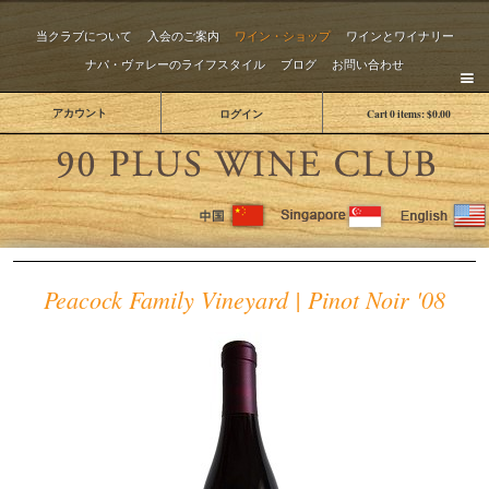
当クラブについて
入会のご案内
ワイン・ショップ
ワインとワイナリー
ナパ・ヴァレーのライフスタイル
ブログ
お問い合わせ
アカウント
ログイン
Cart
0
items:
$0.00
The 
Peacock Family Vineyard | Pinot Noir '08