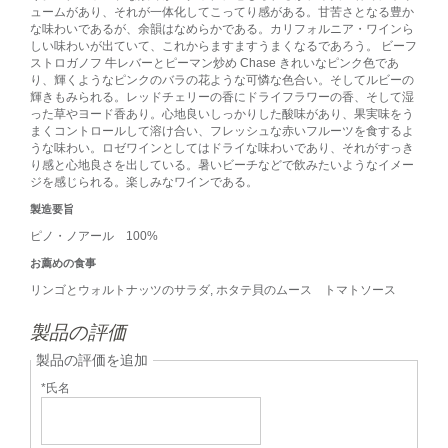
ュームがあり、それが一体化してこってり感がある。甘苦さとなる豊か
な味わいであるが、余韻はなめらかである。カリフォルニア・ワインら
しい味わいが出ていて、これからますますうまくなるであろう。 ビーフ
ストロガノフ 牛レバーとピーマン炒め Chase きれいなピンク色であ
り、輝くようなピンクのバラの花ような可憐な色合い。そしてルビーの
輝きもみられる。レッドチェリーの香にドライフラワーの香、そして湿
った草やヨード香あり。心地良いしっかりした酸味があり、果実味をう
まくコントロールして溶け合い、フレッシュな赤いフルーツを食するよ
うな味わい。ロゼワインとしてはドライな味わいであり、それがすっき
り感と心地良さを出している。暑いビーチなどで飲みたいようなイメー
ジを感じられる。楽しみなワインである。
製造要旨
ピノ・ノアール 100%
お薦めの食事
リンゴとウォルトナッツのサラダ, ホタテ貝のムース トマトソース
製品の評価
製品の評価を追加
*氏名