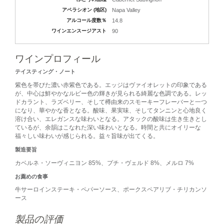
アペラシオン (地区)
Napa Valley
アルコール度数％
14.8
ワインエンスージアスト
90
ワインプロフィール
テイスティング・ノート
紫色を帯びた濃い赤紫色である。エッジはヴァイオレットの印象である
が、中心は鮮やかなルビー色の輝きが見られる綺麗な色調である。レッ
ドカラント、ラズベリー、そして樽由来のスモーキーフレーバーと一つ
になり、華やかな香となる。酸味、果実味、そしてタンニンと心地良く
溶け合い、エレガンスな味わいとなる。アタックの酸味は生き生きとし
ているが、余韻はこなれた深い味わいとなる。時間と共にオイリーな
福々しい味わいが感じられる。益々旨味が出てくる。
製造要旨
カベルネ・ソーヴィニヨン 85%、プチ・ヴェルド 8%、メルロ 7%
お薦めの食事
牛サーロインステーキ・ペパーソース、ポークスペアリブ・チリカンソ
ース
製品の評価