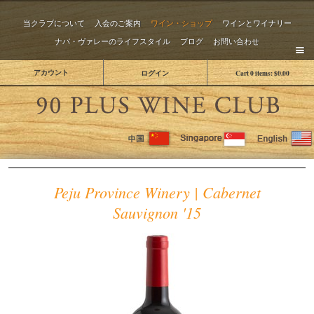
当クラブについて
入会のご案内
ワイン・ショップ
ワインとワイナリー
ナパ・ヴァレーのライフスタイル
ブログ
お問い合わせ
アカウント
ログイン
Cart
0
items:
$0.00
The 
Peju Province Winery | Cabernet
Sauvignon '15