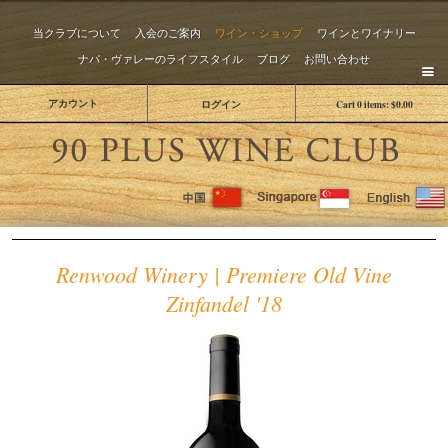
当クラブについて
入会のご案内
ワイン・ショップ
ワインとワイナリー
ナパ・ヴァレーのライフスタイル
ブログ
お問い合わせ
アカウント
ログイン
Cart
0
items:
$0.00
The 
Renwood Winery | Premiere Old Vine
Zinfandel '18