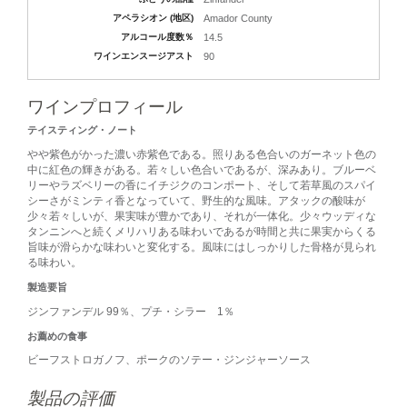
アペラシオン (地区)
Amador County
アルコール度数％
14.5
ワインエンスージアスト
90
ワインプロフィール
テイスティング・ノート
やや紫色がかった濃い赤紫色である。照りある色合いのガーネット色の
中に紅色の輝きがある。若々しい色合いであるが、深みあり。ブルーベ
リーやラズベリーの香にイチジクのコンポート、そして若草風のスパイ
シーさがミンティ香となっていて、野生的な風味。アタックの酸味が
少々若々しいが、果実味が豊かであり、それが一体化。少々ウッディな
タンニンへと続くメリハリある味わいであるが時間と共に果実からくる
旨味が滑らかな味わいと変化する。風味にはしっかりした骨格が見られ
る味わい。
製造要旨
ジンファンデル 99％、プチ・シラー 1％
お薦めの食事
ビーフストロガノフ、ポークのソテー・ジンジャーソース
製品の評価